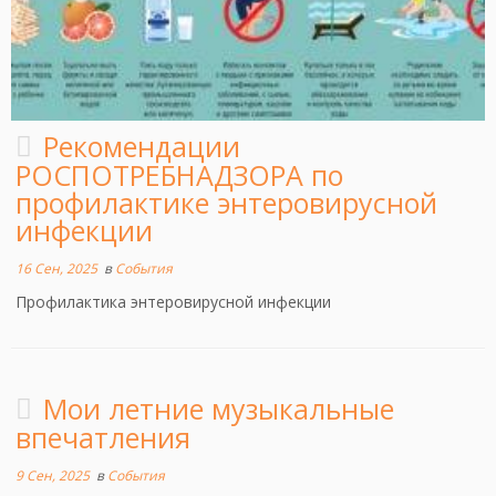
Рекомендации
РОСПОТРЕБНАДЗОРА по
профилактике энтеровирусной
инфекции
16 Сен, 2025
в
События
Профилактика энтеровирусной инфекции
Мои летние музыкальные
впечатления
9 Сен, 2025
в
События