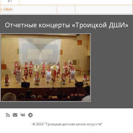
31
« Июн
Отчетные концерты «Троицкой ДШИ»
·
© 2026
"Троицкая детская школа искусств"