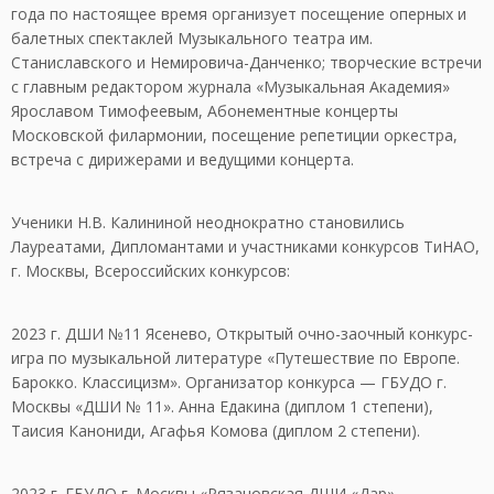
года по настоящее время организует посещение оперных и
балетных спектаклей Музыкального театра им.
Станиславского и Немировича-Данченко; творческие встречи
с главным редактором журнала «Музыкальная Академия»
Ярославом Тимофеевым, Абонементные концерты
Московской филармонии, посещение репетиции оркестра,
встреча с дирижерами и ведущими концерта.
Ученики Н.В. Калининой неоднократно становились
Лауреатами, Дипломантами и участниками конкурсов ТиНАО,
г. Москвы, Всероссийских конкурсов:
2023 г. ДШИ №11 Ясенево, Открытый очно-заочный конкурс-
игра по музыкальной литературе «Путешествие по Европе.
Барокко. Классицизм». Организатор конкурса — ГБУДО г.
Москвы «ДШИ № 11». Анна Едакина (диплом 1 степени),
Таисия Канониди, Агафья Комова (диплом 2 степени).
2023 г. ГБУДО г. Москвы «Рязановская ДШИ «Дар».