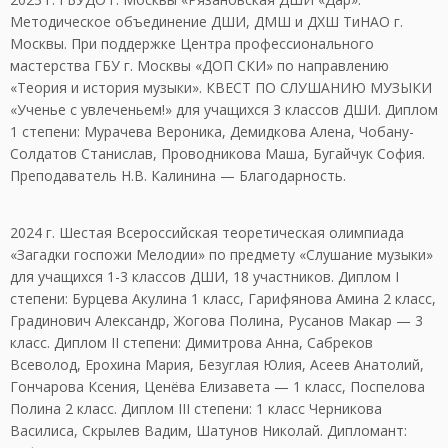
Методическое объединение ДШИ, ДМШ и ДХШ ТиНАО г.
Москвы. При поддержке Центра профессионального
мастерства ГБУ г. Москвы «ДОП СКИ» по направлению
«Теория и история музыки». КВЕСТ ПО СЛУШАНИЮ МУЗЫКИ
«Ученье с увлеченьем!» для учащихся 3 классов ДШИ. Диплом
1 степени: Мурачева Вероника, Демидкова Алена, Чобану-
Солдатов Станислав, Проводникова Маша, Бугайчук София.
Преподаватель Н.В. Калинина — Благодарность.
2024 г. Шестая Всероссийская теоретическая олимпиада
«Загадки госпожи Мелодии» по предмету «Слушание музыки»
для учащихся 1-3 классов ДШИ, 18 участников. Диплом I
степени: Бурцева Акулина 1 класс, Гарифянова Амина 2 класс,
Градинович Александр, Жогова Полина, Русанов Макар — 3
класс. Диплом II степени: Димитрова Анна, Сабреков
Всеволод, Ерохина Мария, Безуглая Юлия, Асеев Анатолий,
Гончарова Ксения, Ценёва Елизавета — 1 класс, Поспелова
Полина 2 класс. Диплом III степени: 1 класс Черникова
Василиса, Скрылев Вадим, Шатунов Николай. Дипломант: