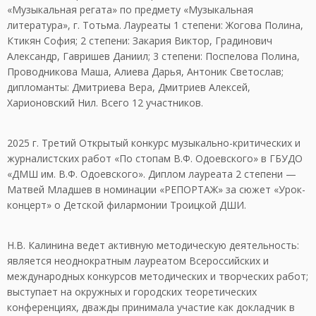
«Музыкальная регата» по предмету «Музыкальная
литература», г. Тотьма. Лауреаты 1 степени: Жогова Полина,
Ктикян София; 2 степени: Закария Виктор, Градинович
Александр, Гавришев Даниил; 3 степени: Поспелова Полина,
Проводникова Маша, Алиева Дарья, Антоник Светослав;
дипломанты: Дмитриева Вера, Дмитриев Алексей,
Харионовский Нил. Всего 12 участников.
2025 г. Третий Открытый конкурс музыкально-критических и
журналистских работ «По стопам В.Ф. Одоевского» в ГБУДО
«ДМШ им. В.Ф. Одоевского». Диплом лауреата 2 степени —
Матвей Младшев в номинации «РЕПОРТАЖ» за сюжет «Урок-
концерт» о Детской филармонии Троицкой ДШИ.
Н.В. Калинина ведет активную методическую деятельность:
является неоднократным лауреатом Всероссийских и
международных конкурсов методических и творческих работ;
выступает на окружных и городских теоретических
конференциях, дважды принимала участие как докладчик в