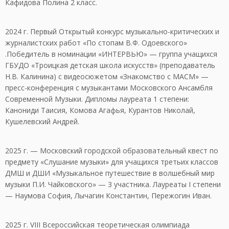
Кафидова Полина 2 класс.
2024 г. Первый Открытый конкурс музыкально-критических и
журналистских работ «По стопам В.Ф. Одоевского»
.Победитель в номинации «ИНТЕРВЬЮ» — группа учащихся
ГБУДО «Троицкая детская школа искусств» (преподаватель
Н.В. Калинина) с видеосюжетом «Знакомство с МАСМ» —
пресс-конференция с музыкантами Московского Ансамбля
Современной Музыки. Дипломы лауреата 1 степени:
Канониди Таисия, Комова Агафья, Курантов Николай,
Кушелевский Андрей.
2025 г. — Московский городской образовательный квест по
предмету «Слушание музыки» для учащихся третьих классов
ДМШ и ДШИ «Музыкальное путешествие в волшебный мир
музыки П.И. Чайковского» — 3 участника. Лауреаты I степени
— Наумова София, Лычагин Константин, Пережогин Иван.
2025 г. VIII Всероссийская теоретическая олимпиада